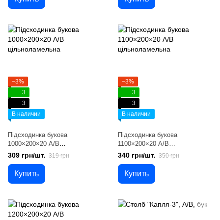
−3%
−3%
3
3
3
3
В наличии
В наличии
Підсходинка букова
Підсходинка букова
1000×200×20 А/В
1100×200×20 А/В
цільноламельна
цільноламельна
309 грн/шт.
340 грн/шт.
319 грн
350 грн
Купить
Купить