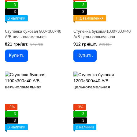
3
3
3
3
В наличии
Під замовлення
Ступенка буковая 900×300×40
Ступенка буковая1000×300×40
A/B цельноламельная
A/B цельноламельная
821 грн/шт.
912 грн/шт.
846 грн
940 грн
Купить
Купить
−3%
−3%
3
3
3
3
В наличии
В наличии