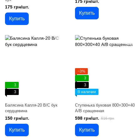
175 грн/шт.
175 грн/шт.
Купить
Купить
−3%
3
3
3
3
В наличии
Балясина Капля-20 В/С бук
Ступенька буковая 800×300×40
сердцевина
А/В сращенная
150 грн/шт.
598 грн/шт.
616 грн
Купить
Купить