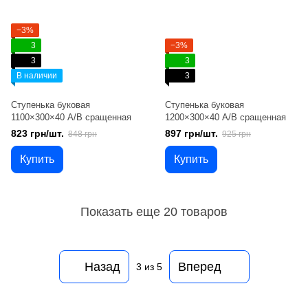
−3%
3
−3%
3
3
В наличии
3
Ступенька буковая
Ступенька буковая
1100×300×40 А/В сращенная
1200×300×40 А/В сращенная
823 грн/шт.
897 грн/шт.
848 грн
925 грн
Купить
Купить
Показать еще 20 товаров
Назад
Вперед
3
из 5