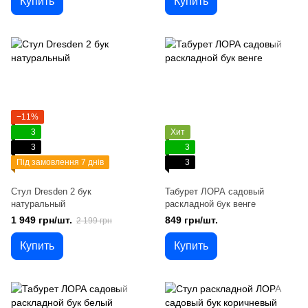
Купить
Купить
−11%
3
Хит
3
3
Під замовлення 7 днів
3
Стул Dresden 2 бук
Табурет ЛОРА садовый
натуральный
раскладной бук венге
1 949 грн/шт.
849 грн/шт.
2 199 грн
Купить
Купить