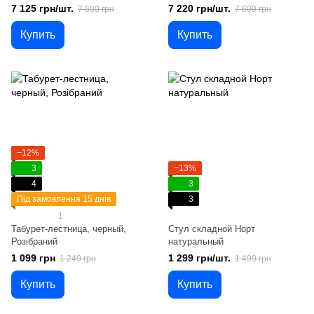
7 125 грн/шт.
7 220 грн/шт.
7 500 грн
7 600 грн
Купить
Купить
−12%
3
−13%
4
3
Під замовлення 15 днів
3
1
Табурет-лестница, черный,
Стул складной Норт
Розібраний
натуральный
1 099 грн
1 299 грн/шт.
1 249 грн
1 499 грн
Купить
Купить