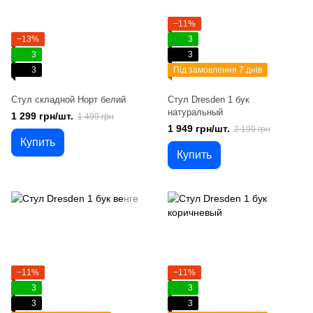
−11%
−13%
3
3
3
3
Під замовлення 7 днів
Стул складной Норт белий
Стул Dresden 1 бук
натуральный
1 299 грн/шт.
1 499 грн
1 949 грн/шт.
2 199 грн
Купить
Купить
−11%
−11%
3
3
3
3