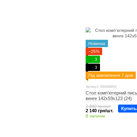
Новинка
−25%
3
3
Під замовлення 7 днів
Артикул: 000000842
Стол комп’ютерний пи
венге 142х59х123 (24)
2 840 грн/шт.
Купить
2 140 грн/шт.
В наличии