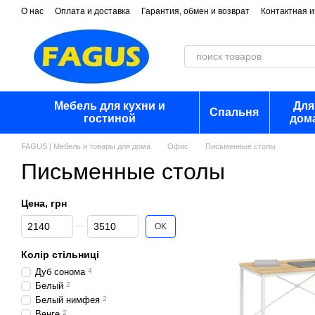
Перейти к основному контенту
О нас
Оплата и доставка
Гарантия, обмен и возврат
Контактная 
Мебель для кухни и
Для
Спальня
гостиной
дом
FAGUS | Мебель и товары для дома
Офис
Письменные столы
Письменные столы
Цена, грн
От Цена, грн
До Цена, грн
OK
Колір стільниці
Дуб сонома
4
Белый
2
Белый нимфея
2
Венге
2