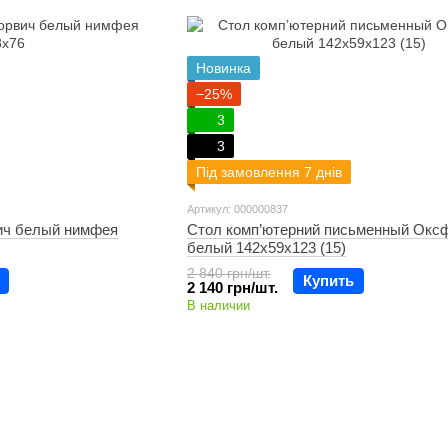
Новинка
−25%
3
3
Під замовлення 7 днів
Артикул: 000000837
ич белый нимфея
Стол комп’ютерний письменный Окс
белый 142х59х123 (15)
2 840 грн/шт.
Купить
2 140 грн/шт.
В наличии