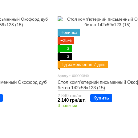
Новинка
−25%
3
3
Під замовлення 7 днів
Артикул: 000000840
ьменный Оксфорд дуб
Стол комп’ютерний письменный Окс
бетон 142х59х123 (15)
2 840 грн/шт.
Купить
2 140 грн/шт.
В наличии