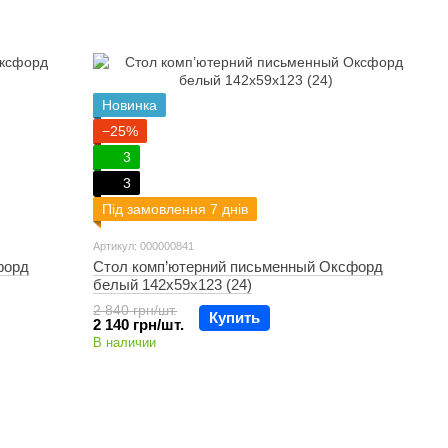
Новинка
−25%
3
3
Під замовлення 7 днів
Артикул: 000000841
форд
Стол комп’ютерний письменный Оксфорд
белый 142х59х123 (24)
2 840 грн/шт.
Купить
2 140 грн/шт.
В наличии