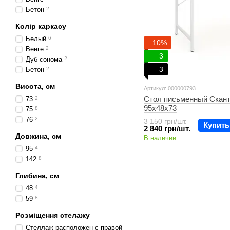
Бетон
2
Колір каркасу
Белый
6
−10%
Венге
2
3
Дуб сонома
2
3
Бетон
2
Висота, см
Артикул: 000000793
Стол письменный Скант
73
2
95х48х73
75
8
76
2
3 150 грн/шт.
Купить
2 840 грн/шт.
Довжина, см
В наличии
95
4
142
8
Глибина, см
48
4
59
8
Розміщення стелажу
Стеллаж расположен с правой