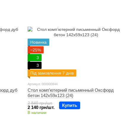
Новинка
−25%
3
3
Під замовлення 7 днів
Артикул: 000000844
форд дуб
Стол комп’ютерний письменный Оксфорд
бетон 142х59х123 (24)
2 840 грн/шт.
Купить
2 140 грн/шт.
В наличии