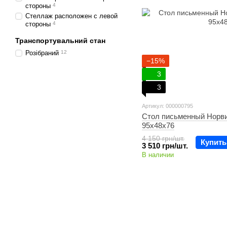
стороны
4
Стеллаж расположен с левой
стороны
4
Транспортувальний стан
Розібраний
12
−15%
3
3
Артикул: 000000795
Стол письменный Норв
95х48х76
4 150 грн/шт.
Купить
3 510 грн/шт.
В наличии