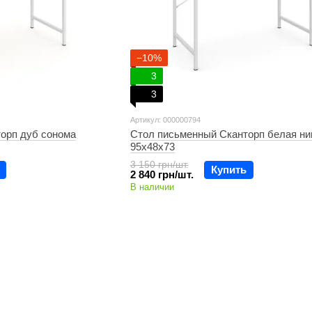
−10%
3
3
Артикул: 000000794
орп дуб сонома
Стол письменный Сканторп белая н
95х48х73
3 150 грн/шт.
Купить
2 840 грн/шт.
В наличии