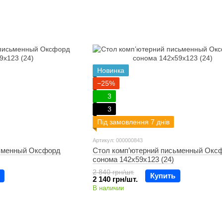
Новинка
−25%
3
3
Під замовлення 7 днів
Артикул: 000000843
сьменный Оксфорд
Стол комп’ютерний письменный Окс
сонома 142х59х123 (24)
2 840 грн/шт.
Купить
2 140 грн/шт.
В наличии