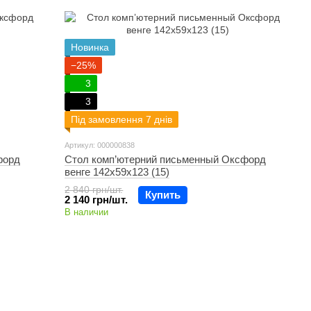
Новинка
−25%
3
3
Під замовлення 7 днів
Артикул: 000000838
форд
Стол комп’ютерний письменный Оксфорд
венге 142х59х123 (15)
2 840 грн/шт.
Купить
2 140 грн/шт.
В наличии