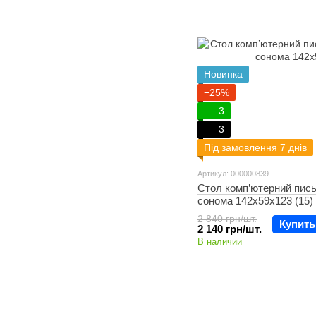
Новинка
−25%
3
3
Під замовлення 7 днів
Артикул: 000000839
Стол комп’ютерний пис
сонома 142х59х123 (15)
2 840 грн/шт.
Купить
2 140 грн/шт.
В наличии