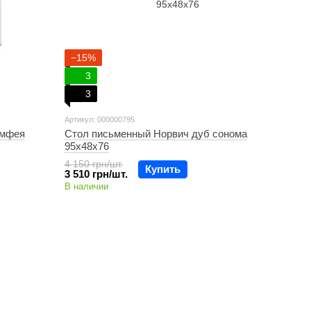
−15%
3
3
Артикул: 000000795
имфея
Стол письменный Норвич дуб сонома
95х48х76
4 150 грн/шт.
Купить
3 510 грн/шт.
В наличии