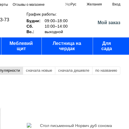
Укр
Рус
Желания
Вход
ферты
Отзывы о магазине
График работы:
03-73
Будни:
09:00–18:00
Мой заказ
Сб.
10:00–14:00
Вс.:
выходной
Меблевий
Лестница на
Для
щит
чердак
сада
опулярности
сначала новые
сначала дешевле
по названию