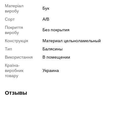
Матеріал
Бук
виробу
Сорт
А/В
Покриття
Без покрытия
виробу
Конструкція
Материал цельноламельный
Тип
Балясины
Використання
В помещении
Країна-
виробник
Украина
товару
Отзывы