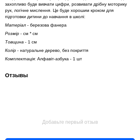
захопливо буде вивчати цифри, розвивати дрібну моторику
рук, логічне мислення. Це буде хорошим кроком для
підготовки дитини до навчання в школі:
Матеріал
- березова фанера
Розмір
- см * см
Товщина
- 1 см
Колір
- натуральне дерево, без покриття
Комплектація
: Алфавіт-азбука - 1 шт
Отзывы
Добавьте первый отзыв