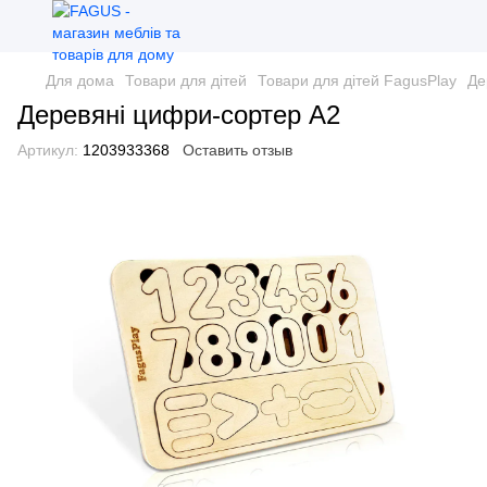
Для дома
Товари для дітей
Товари для дітей FagusPlay
Де
Деревяні цифри-сортер А2
Артикул:
1203933368
Оставить отзыв