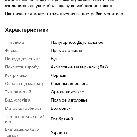
запланированную мебель сразу во избежание такого,
Цвет изделия может отличаться из-за настройки монитора,
Характеристики
Тип ліжка
Полуторное, Двуспальное
Форма
Прямоугольная
Порода деревини
Бук
Покриття виробу
Акриловые материалы (Лак)
Колір ліжка
Черный
Основа під матрац
Ламельная основа
Тип ламелей
Ортопедические
Вид узголів'я
Прямое изголовье
Матеріал оббивки
Без обивки
Транспортувальний
Розібраний
стан
Країна-виробник
Украина
товару