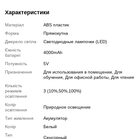
Характеристики
Матеріал
ABS пластик
Форма
Прямокутна
Джерело свтіла
Светодиодные лампочки (LED)
Ємність
4000mAh
батареї
Потужність
5V
Призначення
Для использования в помещении, Для
обучения, Для офисной работы, Для чтения
Кількість
режимів
3 (10%,50%,100%)
освітлення
Колір
Природное освещение
освітлення
Тип живлення
Акумулятор
Колір
Белый
Тип
Сенсорный