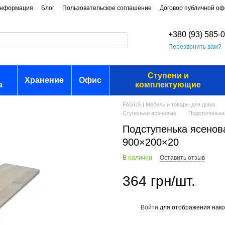
информация
Блог
Пользовательское соглашение
Договор публичной о
+380 (93) 585-
Перезвонить вам?
Ступени и
Хранение
Офис
а
комплектующие
FAGUS | Мебель и товары для дома
Ступеньки ясеневые
Подступенька
Подступенька ясенов
900×200×20
В наличии
Оставить отзыв
364 грн/шт.
Войти
для отображения нако
%