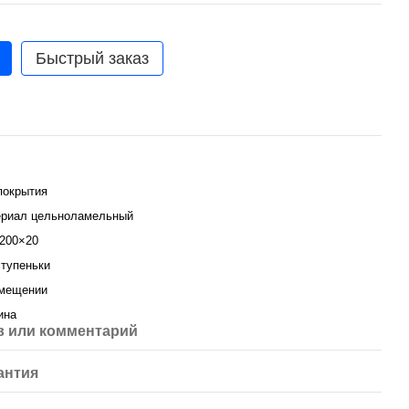
Быстрый заказ
покрытия
риал цельноламельный
200×20
тупеньки
мещении
ина
 или комментарий
антия