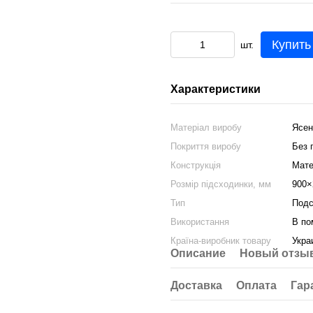
Купить
шт.
Характеристики
Матеріал виробу
Ясен
Покриття виробу
Без 
Конструкція
Мате
Розмір підсходинки, мм
900×
Тип
Подс
Використання
В по
Країна-виробник товару
Укра
Описание
Новый отзыв
Доставка
Оплата
Гар