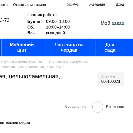
Укр
Рус
Желания
Вход
ферты
Отзывы о магазине
График работы:
03-73
Будни:
09:00–18:00
Мой заказ
Сб.
10:00–14:00
Вс.:
выходной
Меблевий
Лестница на
Для
щит
чердак
сада
Ступени и комплектующие
Ступеньки и подступенки
 ясеновая, цельноламельная, 900×200×20
ая, цельноламельная,
Артикул
000100023
К сравнению
В желания
пительной скидки