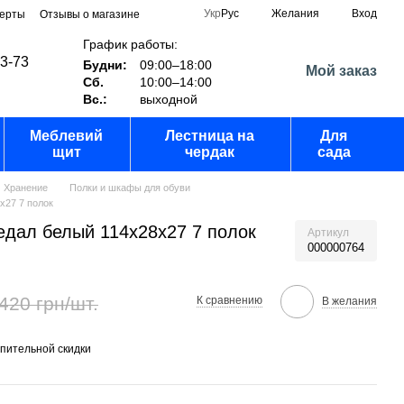
Укр
Рус
Желания
Вход
ферты
Отзывы о магазине
График работы:
03-73
Будни:
09:00–18:00
Мой заказ
Сб.
10:00–14:00
Вс.:
выходной
Меблевий
Лестница на
Для
щит
чердак
сада
Хранение
Полки и шкафы для обуви
х27 7 полок
едал белый 114х28х27 7 полок
Артикул
000000764
420 грн/шт.
К сравнению
В желания
пительной скидки