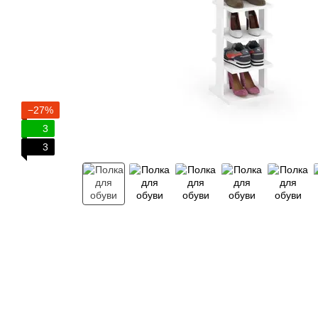
−27%
3
3