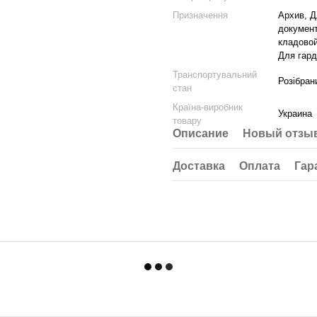
Призначення
Архив, Д
документ
кладовой
Для гард
Транспортувальний
Розібран
стан
Країна-виробник
Украина
товару
Описание
Новый отзыв
Доставка
Оплата
Гар