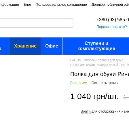
информация
Блог
Пользовательское соглашение
Договор публичной о
+380 (93) 585-
Перезвонить вам?
Ступени и
Хранение
Офис
а
комплектующие
FAGUS | Мебель и товары для дома
Полка для обуви Ринедал белый 114х28
Полка для обуви Рин
В наличии
Оставить отзыв
1 040 грн/шт.
1 
Войти
для отображения нако
%