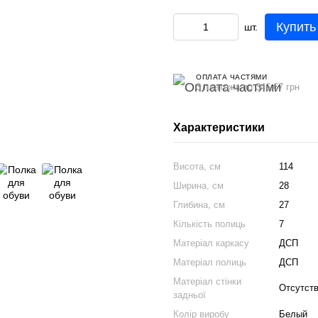
Купить
шт.
ОПЛАТА ЧАСТЯМИ
3 платежа по 346.67 грн
Характеристики
Висота, см
114
Ширина, см
28
Глибина, см
27
Кількість полиць
7
Матеріал каркасу
ДСП
Матеріал полиць
ДСП
Матеріал стінки
Отсутст
задньої
Колір виробу
Белый