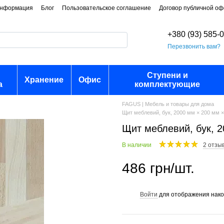
информация
Блог
Пользовательское соглашение
Договор публичной о
+380 (93) 585-
Перезвонить вам?
Ступени и
Хранение
Офис
а
комплектующие
FAGUS | Мебель и товары для дома
Щит меблевий, бук, 2000 мм × 200 мм 
Щит меблевий, бук, 
В наличии
2 отзы
486 грн/шт.
Войти
для отображения нако
%