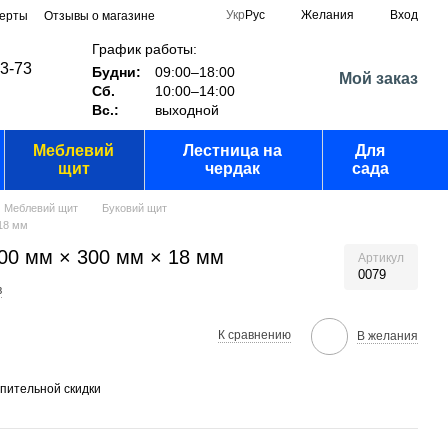
Укр
Рус
Желания
Вход
ферты
Отзывы о магазине
График работы:
03-73
Будни:
09:00–18:00
Мой заказ
Сб.
10:00–14:00
Вс.:
выходной
Меблевий
Лестница на
Для
щит
чердак
сада
Меблевий щит
Буковий щит
 18 мм
00 мм × 300 мм × 18 мм
Артикул
0079
в
К сравнению
В желания
пительной скидки