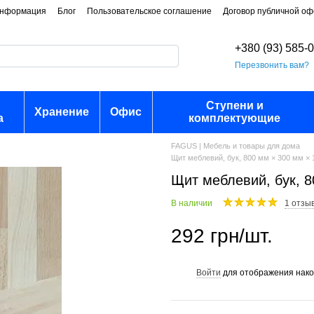
информация
Блог
Пользовательское соглашение
Договор публичной о
+380 (93) 585-
Перезвонить вам?
Ступени и
Хранение
Офис
а
комплектующие
FAGUS | Мебель и товары для дома
Щит меблевий, бук, 800 мм × 300 мм ×
Щит меблевий, бук, 8
В наличии
1 отзы
292 грн/шт.
Войти
для отображения нако
%