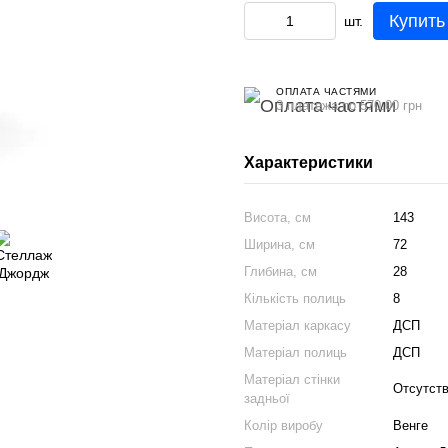
Купить
шт.
ОПЛАТА ЧАСТЯМИ
3 платежа по 570.00 грн
Характеристики
Висота, см
143
Ширина, см
72
Глибина, см
28
Кількість полиць
8
Матеріал каркасу
ДСП
Матеріал полиць
ДСП
Матеріал стінки
Отсутст
задньої
Колір виробу
Венге