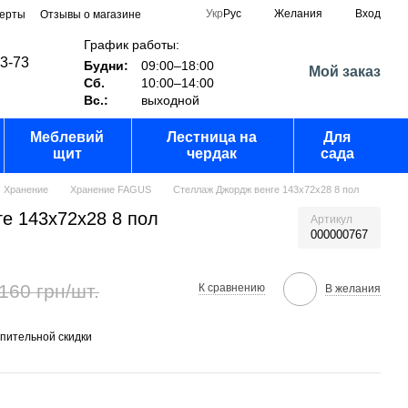
Укр
Рус
Желания
Вход
ферты
Отзывы о магазине
График работы:
03-73
Будни:
09:00–18:00
Мой заказ
Сб.
10:00–14:00
Вс.:
выходной
Меблевий
Лестница на
Для
щит
чердак
сада
Хранение
Хранение FAGUS
Стеллаж Джордж венге 143х72х28 8 пол
е 143х72х28 8 пол
Артикул
000000767
160 грн/шт.
К сравнению
В желания
пительной скидки