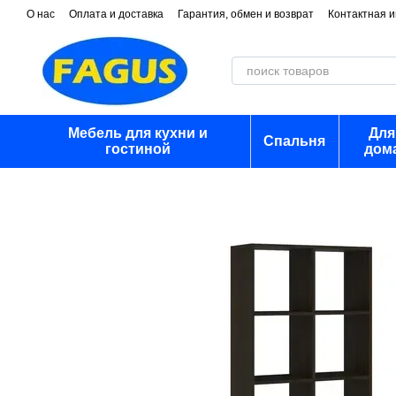
Перейти к основному контенту
О нас
Оплата и доставка
Гарантия, обмен и возврат
Контактная 
Мебель для кухни и
Для
Спальня
гостиной
дом