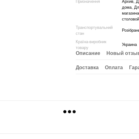
Призначення
Архив, Д
дома, Дл
магазина
столовой
Транспортувальний
Розібран
стан
Країна-виробник
Украина
товару
Описание
Новый отзыв
Доставка
Оплата
Гар