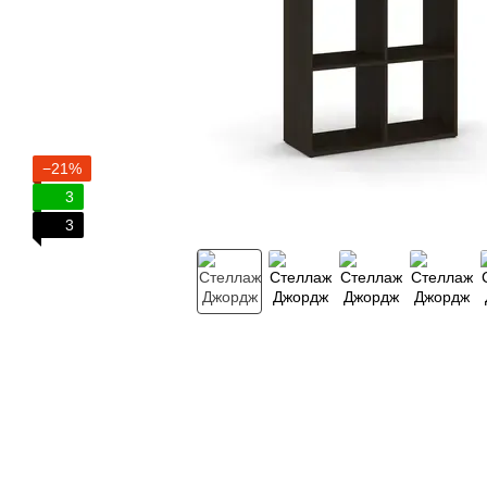
−21%
3
3