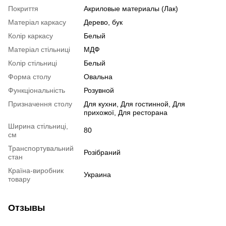
Покриття
Акриловые материалы (Лак)
Матеріал каркасу
Дерево, бук
Колір каркасу
Белый
Матеріал стільниці
МДФ
Колір стільниці
Белый
Форма столу
Овальна
Функціональність
Розувной
Призначення столу
Для кухни, Для гостинной, Для
прихожої, Для ресторана
Ширина стільниці,
80
см
Транспортувальний
Розібраний
стан
Країна-виробник
Украина
товару
Отзывы