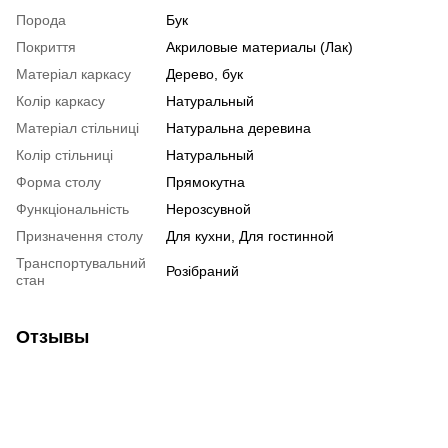
Порода
Бук
Покриття
Акриловые материалы (Лак)
Матеріал каркасу
Дерево, бук
Колір каркасу
Натуральный
Матеріал стільниці
Натуральна деревина
Колір стільниці
Натуральный
Форма столу
Прямокутна
Функціональність
Нерозсувной
Призначення столу
Для кухни, Для гостинной
Транспортувальний
Розібраний
стан
Отзывы