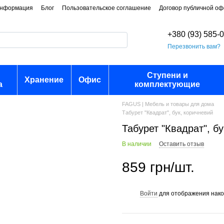
информация
Блог
Пользовательское соглашение
Договор публичной о
+380 (93) 585-
Перезвонить вам?
Ступени и
Хранение
Офис
а
комплектующие
FAGUS | Мебель и товары для дома
Табурет "Квадрат", бук, коричневий
Табурет "Квадрат", б
В наличии
Оставить отзыв
859 грн/шт.
Войти
для отображения нако
%