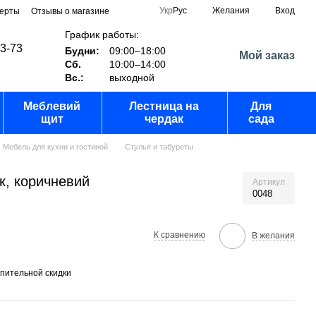
Укр
Рус
Желания
Вход
ферты
Отзывы о магазине
График работы:
03-73
Будни:
09:00–18:00
Мой заказ
Сб.
10:00–14:00
Вс.:
выходной
Меблевий
Лестница на
Для
щит
чердак
сада
Мебель для кухни и гостиной
Стулья и табуреты
ук, коричневий
Артикул
0048
К сравнению
В желания
пительной скидки