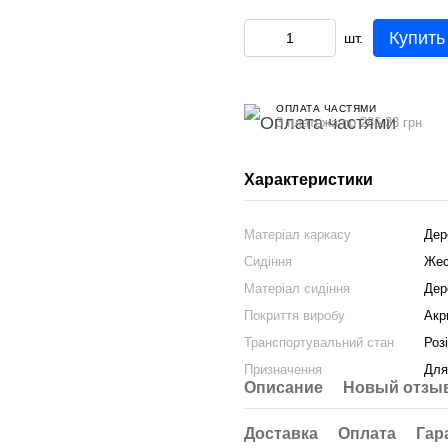
Купить
шт.
ОПЛАТА ЧАСТЯМИ
3 платежа по 286.33 грн
Характеристики
Матеріал каркасу
Дер
Сидіння
Жес
Матеріал сидіння
Дер
Покриття виробу
Акр
Транспортувальний стан
Роз
Призначення
Для
Описание
Новый отзыв
Доставка
Оплата
Гар