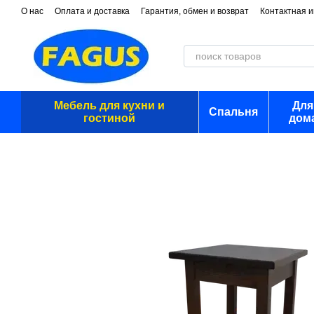
Перейти к основному контенту
О нас
Оплата и доставка
Гарантия, обмен и возврат
Контактная 
Мебель для кухни и
Для
Спальня
гостиной
дом