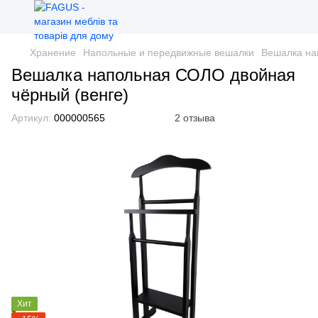
Хранение
Напольные и передвижные вешалки
Вешалка на
Вешалка напольная СОЛО двойная
чёрный (венге)
Артикул:
000000565
2 отзыва
Хит