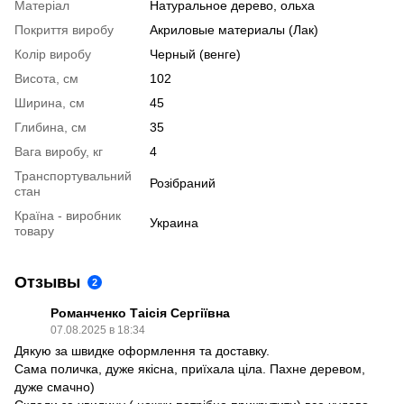
Матеріал
Натуральное дерево, ольха
Покриття виробу
Акриловые материалы (Лак)
Колір виробу
Черный (венге)
Висота, см
102
Ширина, см
45
Глибина, см
35
Вага виробу, кг
4
Транспортувальний
Розібраний
стан
Країна - виробник
Украина
товару
Отзывы
2
Романченко Таісія Сергіївна
07.08.2025 в 18:34
Дякую за швидке оформлення та доставку.
Сама поличка, дуже якісна, приїхала ціла. Пахне деревом,
дуже смачно)