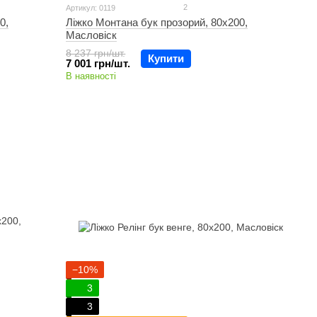
2
Артикул: 0119
0,
Ліжко Монтана бук прозорий, 80х200,
Масловіск
8 237 грн/шт.
Купити
7 001 грн/шт.
В наявності
−10%
3
3