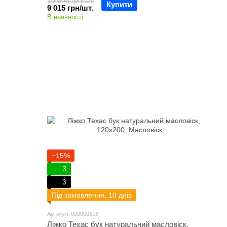
10 606 грн/шт.
Купити
9 015 грн/шт.
В наявності
−15%
3
3
Під замовлення, 10 днів
Артикул: 000000616
Ліжко Техас бук натуральний масловіск,