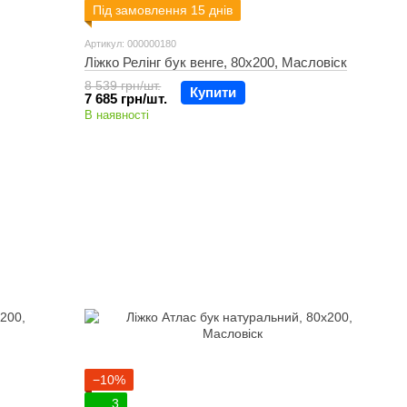
Під замовлення 15 днів
Артикул: 000000180
Ліжко Релінг бук венге, 80х200, Масловіск
8 539 грн/шт.
Купити
7 685 грн/шт.
В наявності
−10%
3