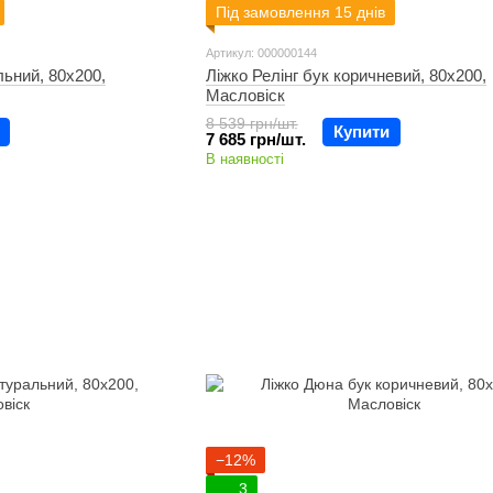
Під замовлення 15 днів
Артикул: 000000144
льний, 80х200,
Ліжко Релінг бук коричневий, 80х200,
Масловіск
8 539 грн/шт.
Купити
7 685 грн/шт.
В наявності
−12%
3