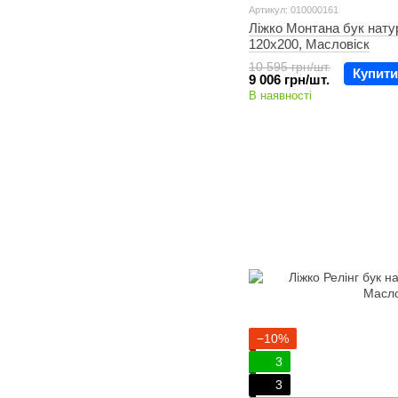
Артикул: 010000161
Ліжко Монтана бук нату
120х200, Масловіск
10 595 грн/шт.
Купити
9 006 грн/шт.
В наявності
−10%
3
3