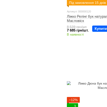
Під замовлення 15 днів
Артикул: 000000120
Ліжко Релінг бук натура
Масловіск
8 539 грн/шт.
Купити
7 685 грн/шт.
В наявності
−12%
3