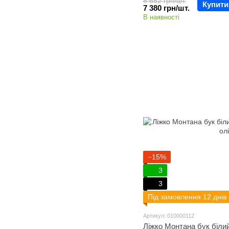
8 682 грн/шт.
Купити
7 380 грн/шт.
В наявності
−15%
3
3
Під замовлення 12 днів
Артикул: 010000112
Ліжко Монтана бук білий