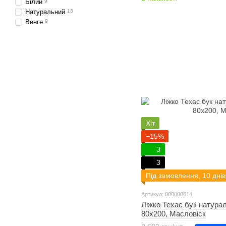
Білий
9
Натуральний
13
Венге
9
Хіт
−15%
3
3
Під замовлення, 10 днів
Артикул: 000000614
Ліжко Техас бук натура
80х200, Масловіск