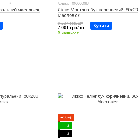
3
Артикул: 000000083
ральний масловіск,
Ліжко Монтана бук коричневий, 80х20
Масловіск
8 237 грн/шт.
Купити
7 001 грн/шт.
В наявності
−10%
3
3