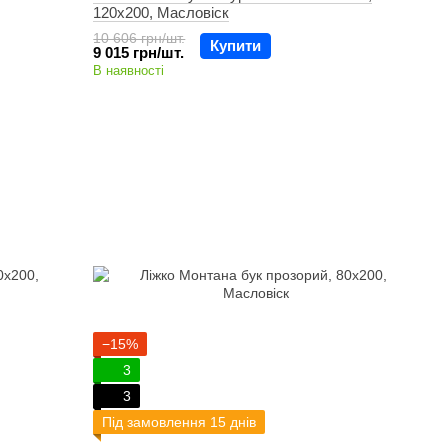
120х200, Масловіск
10 606 грн/шт.
Купити
9 015 грн/шт.
В наявності
−15%
3
3
Під замовлення 15 днів