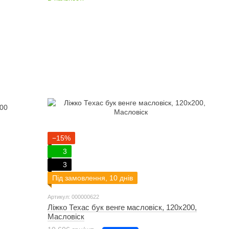
−15%
3
3
Під замовлення, 10 днів
Артикул: 000000622
Ліжко Техас бук венге масловіск, 120х200,
Масловіск