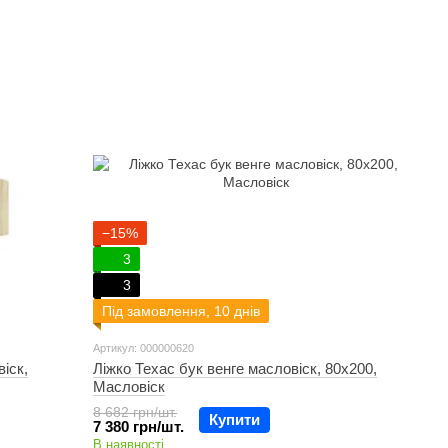
−15%
3
3
Під замовлення, 10 днів
Артикул: 000000620
іск,
Ліжко Техас бук венге масловіск, 80х200,
Масловіск
8 682 грн/шт.
Купити
7 380 грн/шт.
В наявності