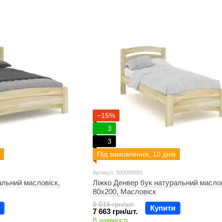
−15%
3
3
Під замовлення, 10 днів
Артикул: 000000691
альний масловіск,
Ліжко Денвер бук натуральний маслов
80х200, Масловіск
9 015 грн/шт.
Купити
7 663 грн/шт.
В наявності