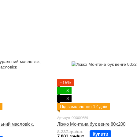
−15%
3
3
Під замовлення 12 днів
Артикул: 000000559
льний масловіск,
Ліжко Монтана бук венге 80х200
8 237 грн/шт.
Купити
7 001 грн/шт.