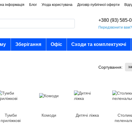
на інформація
Блог
Угода користувача
Договір публічної оферти
Відг
+380 (93) 585-
Передзвонити вам
ому
Зберігання
Офіс
Сходи та комплектуючі
з
Сортування:
Тумби
Комоди
Дитячі ліжка
Столик
приліжкові
пеленал