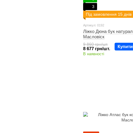
3
Під замовлення 15 днів
Артикул: 0192
Ліжко Дюна бук натурал
Масловіск
9 860 грн/шт.
Купити
8 677 грн/шт.
В наявності