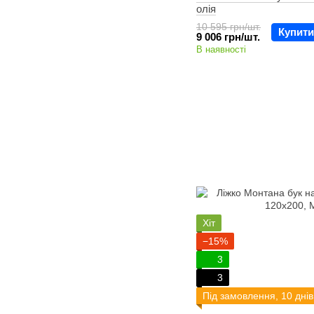
олія
10 595 грн/шт.
Купити
9 006 грн/шт.
В наявності
Хіт
−15%
3
3
Під замовлення, 10 днів