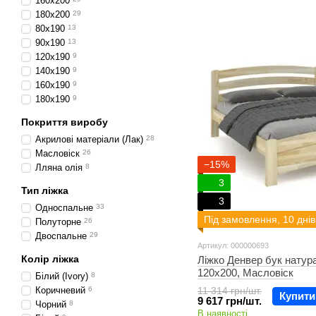
160х200
180х200
29
80х190
13
90х190
13
120х190
9
140х190
9
160х190
9
180х190
9
Покриття виробу
Акрилові матеріали (Лак)
28
Масловіск
26
−15%
Лляна олія
8
3
Тип ліжка
3
Односпальне
33
Під замовлення, 10 днів
Полуторне
26
Двоспальне
29
Артикул: 000000693
Колір ліжка
Ліжко Денвер бук натур
120х200, Масловіск
Білий (Ivory)
8
Коричневий
6
11 314 грн/шт.
Купити
9 617 грн/шт.
Чорний
8
В наявності