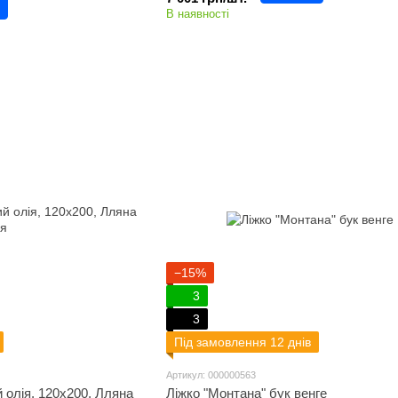
В наявності
−15%
3
3
Під замовлення 12 днів
Артикул: 000000563
 олія, 120х200, Лляна
Ліжко "Монтана" бук венге