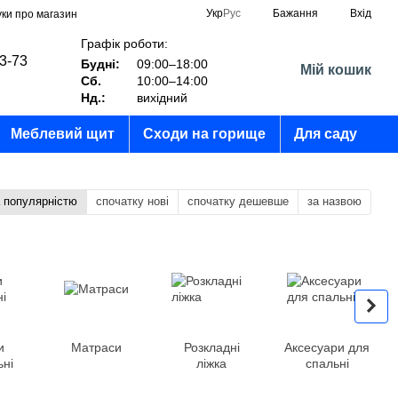
Укр
Рус
Бажання
Вхід
уки про магазин
Графік роботи:
03-73
Будні:
09:00–18:00
Мій кошик
Сб.
10:00–14:00
?
Нд.:
вихідний
Меблевий щит
Сходи на горище
Для саду
а популярністю
спочатку нові
спочатку дешевше
за назвою
и
Матраси
Розкладні
Аксесуари для
ьні
ліжка
спальні