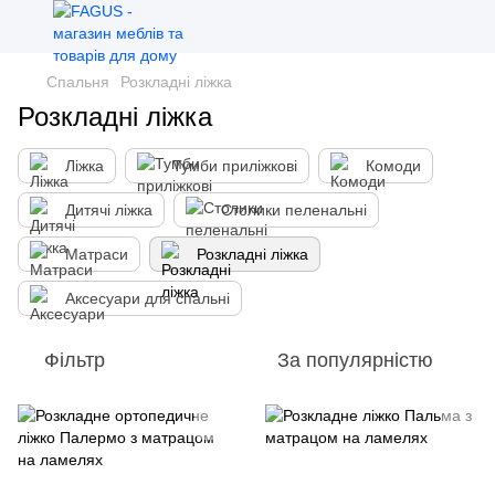
Спальня
Розкладні ліжка
Розкладні ліжка
Ліжка
Тумби приліжкові
Комоди
Дитячі ліжка
Столики пеленальні
Матраси
Розкладні ліжка
Аксесуари для спальні
Фільтр
За популярністю