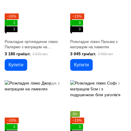
−10%
−15%
3
3
3
3
Розкладне ортопедичне ліжко
Розкладне ліжко Пальма з
Палермо з матрацом на
матрацом на ламелях
ламелях
3 180 грн/шт.
3 045 грн/шт.
3 520 грн
3 585 грн
Купити
Купити
Хіт
−10%
−15%
3
3