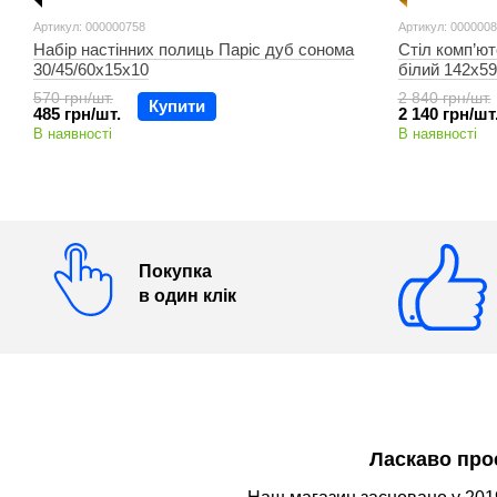
Артикул: 000000758
Артикул: 000000
Набір настінних полиць Паріс дуб сонома
Стіл комп’ю
30/45/60х15х10
білий 142х59
570 грн/шт.
2 840 грн/шт.
Купити
485 грн/шт.
2 140 грн/шт
В наявності
В наявності
Покупка
в один клік
Ласкаво про