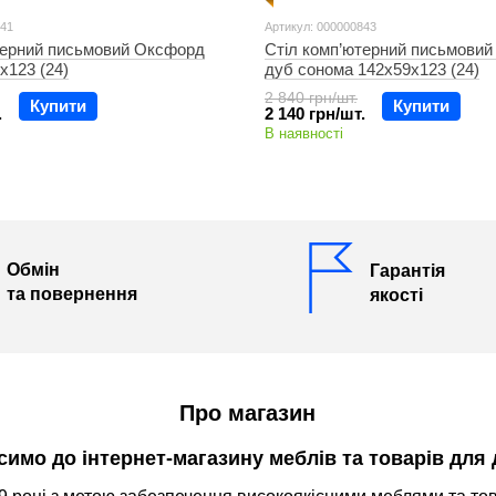
841
Артикул: 000000843
терний письмовий Оксфорд
Стіл комп’ютерний письмови
х123 (24)
дуб сонома 142х59х123 (24)
2 840 грн/шт.
Купити
Купити
.
2 140 грн/шт.
В наявності
Обмін
Гарантія
та повернення
якості
Про магазин
симо до інтернет-магазину меблів та товарів для