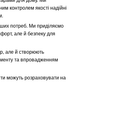
варами для дому. Ми
ним контролем якості надійні
м.
 інших потреб. Ми приділяємо
форт, але й безпеку для
єр, але й створюють
именту та впровадженням
нти можуть розраховувати на