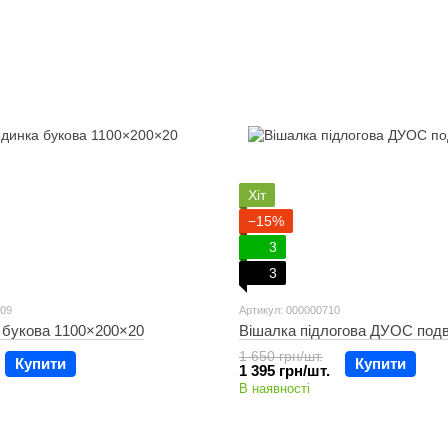
Хіт
−15%
3
3
009
Артикул: 000000710
 букова 1100×200×20
Вішалка підлогова ДУОС подв
1 650 грн/шт.
Купити
Купити
1 395 грн/шт.
В наявності