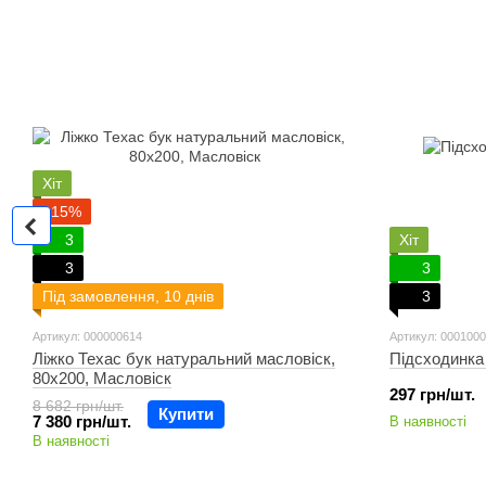
Хіт
−15%
3
Хіт
3
3
Під замовлення, 10 днів
3
Артикул: 000000614
Артикул: 000100
Ліжко Техас бук натуральний масловіск,
Підсходинка
80х200, Масловіск
297 грн/шт.
8 682 грн/шт.
Купити
7 380 грн/шт.
В наявності
В наявності