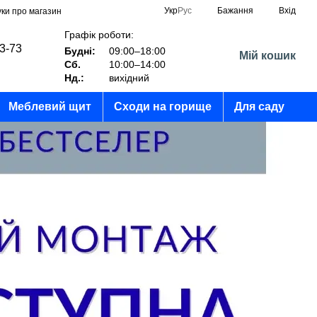
Укр
Рус
Бажання
Вхід
уки про магазин
Графік роботи:
03-73
Будні:
09:00–18:00
Мій кошик
Сб.
10:00–14:00
?
Нд.:
вихідний
Меблевий щит
Сходи на горище
Для саду