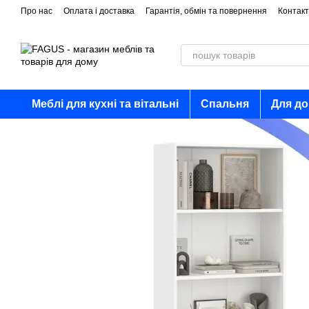
Перейти до основного контенту
Про нас
Оплата і доставка
Гарантія, обмін та повернення
Контакт
Меблі для кухні та вітальні
Спальня
Для д