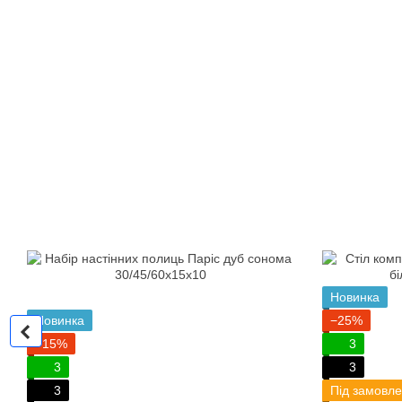
Новинка
Новинка
−25%
−15%
3
3
3
3
Під замовле