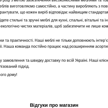
9 році з метою забезпечення високоякісними меблями та то
блів виготовляємо самостійно, а частину виробляють з пов
рантувати, що кожен виріб відповідає найвищим стандарта
ете стильні та зручні меблі для кухні, спальні, вітальні та
екологічно чистих матеріалів, щоб забезпечити не лише ком
и та практичності. Наші меблі не тільки доповнюють інтер’
ії. Наша команда постійно працює над розширенням асорт
 замовлення та швидку доставку по всій Україні. Наші кліє
ізований підхід.
вого дому!
Відгуки про магазин