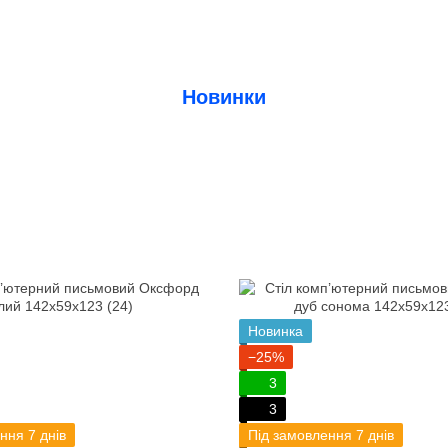
Новинки
Новинка
−25%
3
3
ння 7 днів
Під замовлення 7 днів