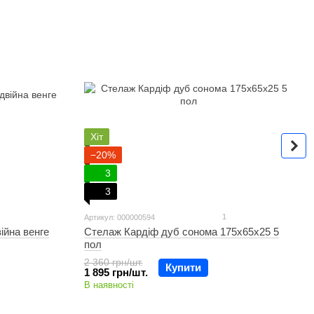
Хіт
−20%
3
3
1
Артикул: 000000594
ійна венге
Стелаж Кардіф дуб сонома 175х65х25 5
пол
2 360 грн/шт.
Купити
1 895 грн/шт.
В наявності