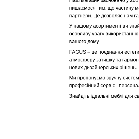
Наш магазин засновано у 201
пишаємося тим, що частину ме
партнери. Це дозволяє нам га
У нашому асортименті ви знайд
особливу увагу використанню 
вашого дому.
FAGUS – це поєднання естетик
атмосферу затишку та гармон
нових дизайнерських рішень.
Ми пропонуємо зручну систему
професійний сервіс і персонал
Знайдіть ідеальні меблі для с