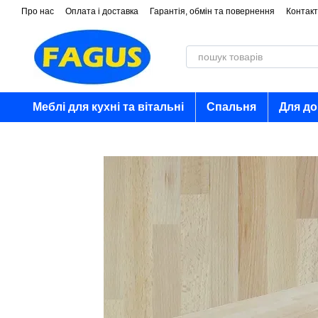
Перейти до основного контенту
Про нас
Оплата і доставка
Гарантія, обмін та повернення
Контакт
Меблі для кухні та вітальні
Спальня
Для д