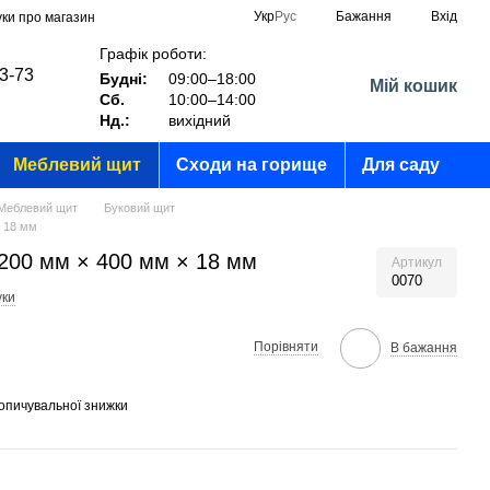
Укр
Рус
Бажання
Вхід
уки про магазин
Графік роботи:
03-73
Будні:
09:00–18:00
Мій кошик
Сб.
10:00–14:00
?
Нд.:
вихідний
Меблевий щит
Сходи на горище
Для саду
Меблевий щит
Буковий щит
× 18 мм
1200 мм × 400 мм × 18 мм
Артикул
0070
уки
Порівняти
В бажання
опичувальної знижки