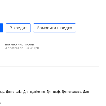
В кредит
Замовити швидко
ПОКУПКА ЧАСТИНАМИ
3 платежі по 194.33 грн
иць, Для столів, Для підвіконня, Для шаф, Для стелажів, Для
тя