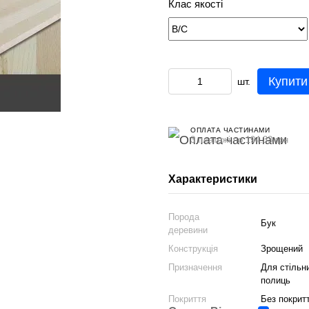
Клас якості
Купити
шт.
ОПЛАТА ЧАСТИНАМИ
3 платежі по 194.33 грн
Характеристики
Порода
Бук
деревини
Конструкція
Зрощений
Призначення
Для стільн
полиць
Покриття
Без покрит