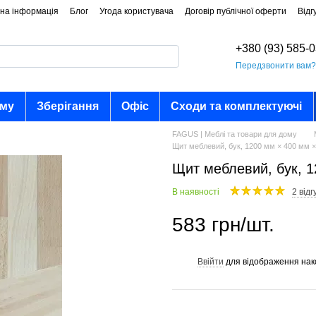
на інформація
Блог
Угода користувача
Договір публічної оферти
Відг
+380 (93) 585-
Передзвонити вам
ому
Зберігання
Офіс
Сходи та комплектуючі
FAGUS | Меблі та товари для дому
Щит меблевий, бук, 1200 мм × 400 мм 
Щит меблевий, бук, 
В наявності
2 відг
583 грн/шт.
Ввійти
для відображення нак
%