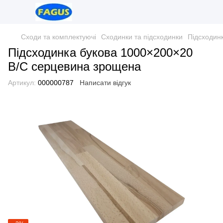
Сходи та комплектуючі
Сходинки та підсходинки
Підсходинк
Підсходинка букова 1000×200×20
B/C серцевина зрощена
Артикул:
000000787
Написати відгук