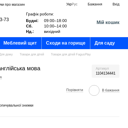
Укр
Рус
Бажання
Вхід
уки про магазин
Графік роботи:
03-73
Будні:
09:00–18:00
Мій кошик
Сб.
10:00–14:00
?
Нд.:
вихідний
Меблевий щит
Сходи на горище
Для саду
Для дому
Товари для дітей
Товари для дітей FagusPlay
англійська мова
Артикул
1104134441
к
Порівняти
В бажання
опичувальної знижки