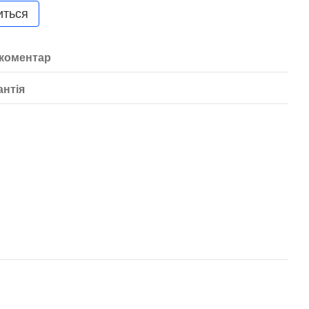
иться
 коментар
антія