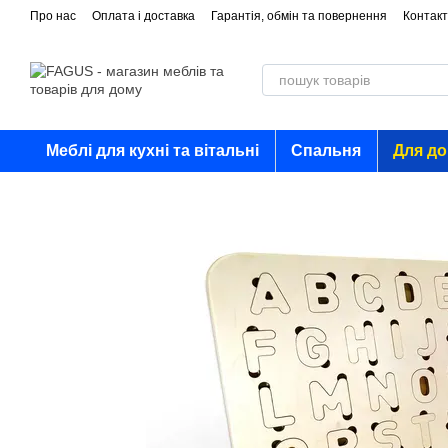
Перейти до основного контенту
Про нас
Оплата і доставка
Гарантія, обмін та повернення
Контакт
Меблі для кухні та вітальні
Спальня
Для д