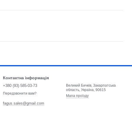
Контактна інформація
+380 (93) 585-03-73
Великий Бичків, Закарпатська
область, Україна, 90615
Передзвонити вам?
Мапа проїзду
fagus.sales@gmail.com