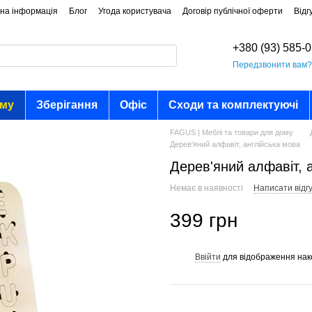
на інформація
Блог
Угода користувача
Договір публічної оферти
Відг
+380 (93) 585-
Передзвонити вам
ому
Зберігання
Офіс
Сходи та комплектуючі
FAGUS | Меблі та товари для дому
Дерев'яний алфавіт, англійська мова
Дерев'яний алфавіт, 
Немає в наявності
Написати відгу
399 грн
Ввійти
для відображення нак
%