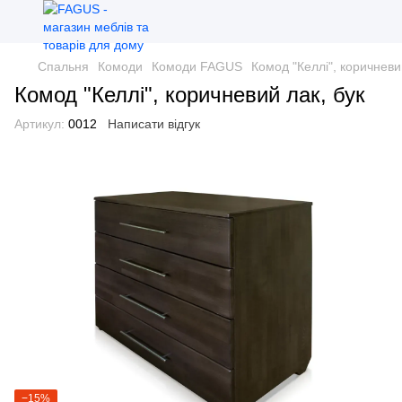
Спальня
Комоди
Комоди FAGUS
Комод "Келлі", коричневи
Комод "Келлі", коричневий лак, бук
Артикул:
0012
Написати відгук
−15%