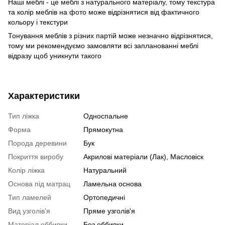
Наші меблі - це меблі з натурального матеріалу, тому текстура
та колір меблів на фото може відрізнятися від фактичного
кольору і текстури
Тонування меблів з різних партій може незначно відрізнятися,
тому ми рекомендуємо замовляти всі запланованні меблі
відразу щоб уникнути такого
Характеристики
Тип ліжка
Односпальне
Форма
Прямокутна
Порода деревини
Бук
Покриття виробу
Акрилові матеріали (Лак), Масловіск
Колір ліжка
Натуральний
Основа під матрац
Ламельна основа
Тип ламелей
Ортопедичні
Вид узголів'я
Пряме узголів'я
Матеріал оббивки
Без оббивки