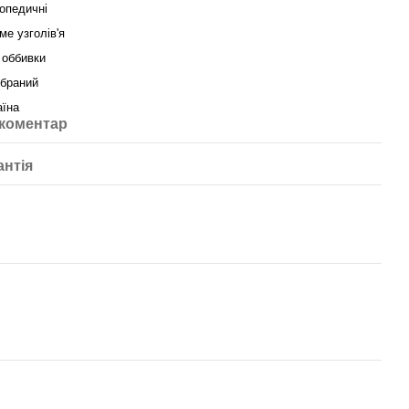
опедичні
ме узголів'я
 оббивки
ібраний
аїна
 коментар
антія