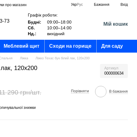
Укр
Рус
Бажання
Вхід
уки про магазин
Графік роботи:
03-73
Будні:
09:00–18:00
Мій кошик
Сб.
10:00–14:00
?
Нд.:
вихідний
Меблевий щит
Сходи на горище
Для саду
Спальня
Ліжка
Ліжко Техас бук білий лак, 120х200
 лак, 120х200
Артикул
000000634
11 290 грн/шт.
Порівняти
В бажання
опичувальної знижки