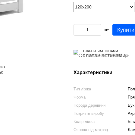
Купити
шт.
ОПЛАТА ЧАСТИНАМИ
3 платежі по 3 387.00 грн
Характеристики
Тип ліжка
Пол
Форма
Пря
Порода деревини
Бук
Покриття виробу
Акр
Колір ліжка
Біл
Основа під матрац
Лам