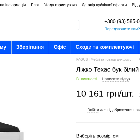
на інформація
Блог
Угода користувача
Договір публічної оферти
Відг
+380 (93) 585-
Передзвонити вам
ому
Зберігання
Офіс
Сходи та комплектуючі
FAGUS | Меблі та товари для дому
Ліжко Техас бук білий
В наявності
Написати відгук
10 161 грн/шт.
Ввійти
для відображення нак
%
Виберіть розмір, см