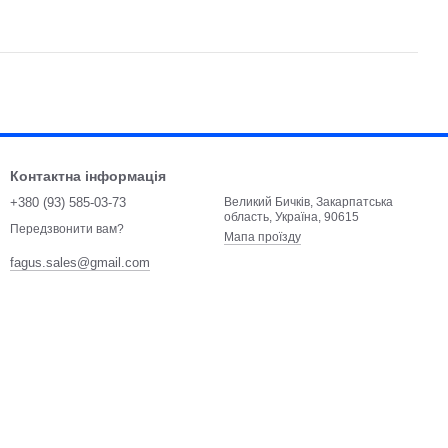
Контактна інформація
+380 (93) 585-03-73
Великий Бичків, Закарпатська
область, Україна, 90615
Передзвонити вам?
Мапа проїзду
fagus.sales@gmail.com