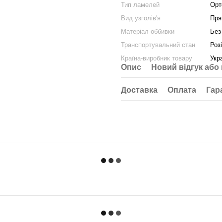
Тип ламелей
Орт
Вид узголів'я
Пря
Матеріал оббивки
Без
Транспортувальний стан
Роз
Країна-виробник товару
Укр
Опис
Новий відгук або
Доставка
Оплата
Гар