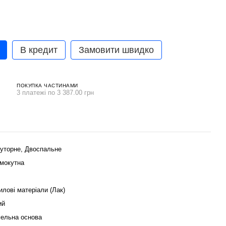
В кредит
Замовити швидко
ПОКУПКА ЧАСТИНАМИ
3 платежі по 3 387.00 грн
уторне, Двоспальне
мокутна
илові матеріали (Лак)
ий
ельна основа