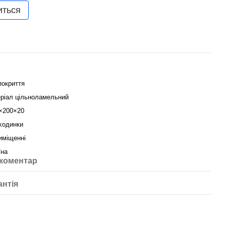
иться
покриття
ріал цільноламельний
×200×20
ходинки
иміщенні
їна
 коментар
антія