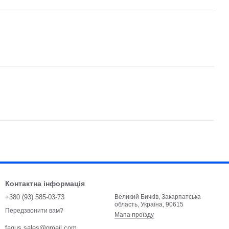
Контактна інформація
+380 (93) 585-03-73
Великий Бичків, Закарпатська
область, Україна, 90615
Передзвонити вам?
Мапа проїзду
fagus.sales@gmail.com