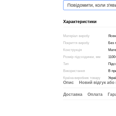
Повідомити, коли з'яв
Характеристики
Матеріал виробу
Ясен
Покриття виробу
Без 
Конструкція
Мате
Розмір підсходинки, мм
1100
Тип
Підс
Використання
В пр
Країна-виробник товару
Укра
Опис
Новий відгук або
Доставка
Оплата
Гар