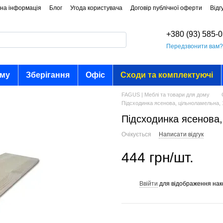
на інформація
Блог
Угода користувача
Договір публічної оферти
Відг
+380 (93) 585-
Передзвонити вам
ому
Зберігання
Офіс
Сходи та комплектуючі
FAGUS | Меблі та товари для дому
Підсходинка ясенова, цільноламельна,
Підсходинка ясенова
Очікується
Написати відгук
444 грн/шт.
Ввійти
для відображення нак
%