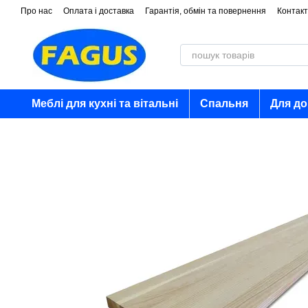
Перейти до основного контенту
Про нас
Оплата і доставка
Гарантія, обмін та повернення
Контакт
Меблі для кухні та вітальні
Спальня
Для д