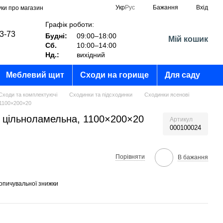
Укр
Рус
Бажання
Вхід
уки про магазин
Графік роботи:
03-73
Будні:
09:00–18:00
Мій кошик
Сб.
10:00–14:00
?
Нд.:
вихідний
Меблевий щит
Сходи на горище
Для саду
Сходи та комплектуючі
Сходинки та підсходинки
Сходинки ясенові
 1100×200×20
, цільноламельна, 1100×200×20
Артикул
000100024
Порівняти
В бажання
опичувальної знижки