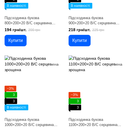
В наявності
В наявності
Підсходинка букова
Підсходинка букова
800×200×20 B/C серцевина
900×200×20 B/C серцевина
зрощена
зрощена
194 грн/шт.
218 грн/шт.
200 грн
225 грн
Купити
Купити
−3%
3
−3%
3
3
В наявності
3
Підсходинка букова
Підсходинка букова
1000×200×20 B/C серцевина
1100×200×20 B/C серцевина