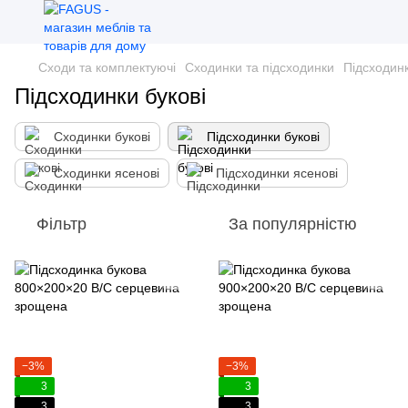
Сходи та комплектуючі
Сходинки та підсходинки
Підсходинк
Підсходинки букові
Сходинки букові
Підсходинки букові
Сходинки ясенові
Підсходинки ясенові
Фільтр
За популярністю
−3%
−3%
3
3
3
3