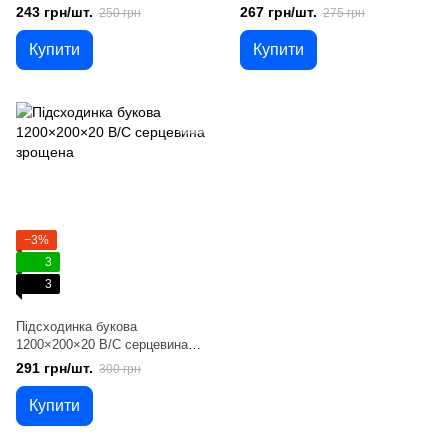
зрощена
зрощена
243 грн/шт.
267 грн/шт.
250 грн
275 грн
Купити
Купити
−3%
3
3
Підсходинка букова
1200×200×20 B/C серцевина
зрощена
291 грн/шт.
300 грн
Купити