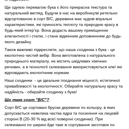
Ще однією перевагою бука є його прекрасна текстура та
натуральний вигляд. Будучи в нас на виробництві ретельно
відсортованою в сорт В/С, деревина має чудові візуальні
характеристики, які приносять теплоту та природню красу в
будь-який інтер'єр. Вона додасть вашому приміщенню
елегантності і стилю, і стане відмінним доповненням до будь-
якого дизайну.
Також важливо підкреслити, що наша сходинка з бука - це
екологічно чистий вибір. Вона виготовлена з натурального
природнього матеріалу, не містить шкідливих хімічних
речовин, а в технології склеювання використовуються клеї які
відповідають екологічним нормам.
Наші сходинки - це ідеальне поєднання міцності, естетичної
привабливості та екологічності. Обирайте натуральну красу та
надійність - обирайте сходинку з бука!
Що таке сорт "В/С"?
:
Сорт В/С це сортовані бруски деревини по кольору, в яких
допускається невелика частка ядра та посиніння на лицевій
стороні В (20-30 % від всієї поверхні сходинки). При
склеюванні по ширині йде таке ж сортування заготовок по