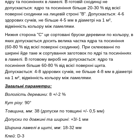
ядру та посиніннях в ламелі. В готовій сходинці не
допускається: ядро та посиніння більше 20-30 % від всієї
поверхні сходинки на лицевій строні "В". Допускається: 4-6
здорових сучків, не більше 4-5 мм в діаметрі на 1 м²,
відмінність кольору між ламелями.
Нижня сторона "С" це сортовані бруски деревини по кольору, в
яких допускається досить велика частка ядра та посиніння
(60-80 % від всієї поверхні сходинки). При склеюванні по
ширині йде таке ж сортування заготовок по ядрі та посиніннях
в ламелі. В готовому виробі не допускається: ядро та
посиніння більше 60-80 % від всієї поверхні щита.
Допускається: 4-8 здорових сучків, не більше 4-8 мм в діаметрі
на 1 м², відмінність кольору між ламелями.
Загальні параметри:
Вологість деревини
: 8 +/-2 %
Кут різу
: 90°
Товщина, мм
: 38 (допуски по товщині +/- 0,5 мм)
Допуски по довжині та ширині
: +3/-1 мм
Ширина ламелі в щиті, мм
: 18-32 мм
Клей
: D-3