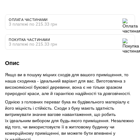
ОПЛАТА ЧАСТИНАМИ
3 платежі по 215.33 грн
ПОКУПКА ЧАСТИНАМИ
3 платежі по 215.33 грн
Опис
Якщо ви в пошуку міцних сходів для вашого приміщення, то
наша сходинка - ідеальний варіант для вас. Виготовлена з
високоякісної букової деревини, вона є не тільки зразком
природної краси, але й гарантією надійності та довговічності.
Однією з головних переваг бука як будівельного матеріалу є
його міцність і стійкість. Сходи з буку мають здатність
витримувати значне вагове навантаження, що робить
їх ідеальним вибором для будь-якого приміщення. Незалежно
від того, чи використовуєте її в житловому будинку чи
комерційному приміщенні, ви можете бути впевнені у
їх надійності.