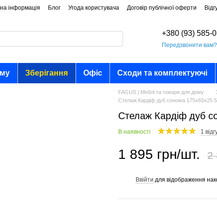
на інформація
Блог
Угода користувача
Договір публічної оферти
Відг
+380 (93) 585-
Передзвонити вам
ому
Зберігання
Офіс
Сходи та комплектуючі
FAGUS | Меблі та товари для дому
Стелаж Кардіф дуб сонома 175х65х25 5
Стелаж Кардіф дуб с
В наявності
1 відг
1 895 грн/шт.
2 
Ввійти
для відображення нак
%