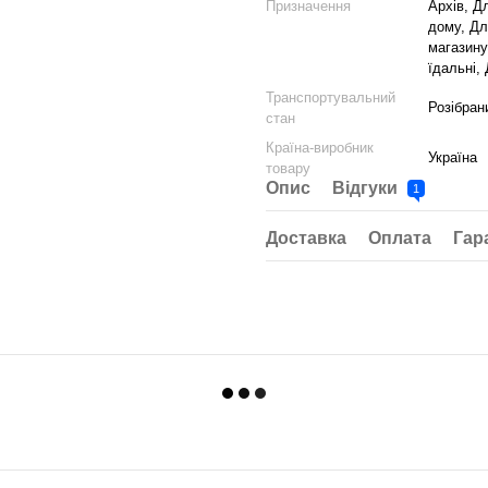
Призначення
Архів, Д
дому, Дл
магазину
їдальні,
Транспортувальний
Розібран
стан
Країна-виробник
Україна
товару
Опис
Відгуки
1
Доставка
Оплата
Гар