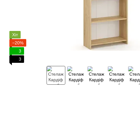
Хіт
−20%
3
3