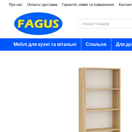
Перейти до основного контенту
Про нас
Оплата і доставка
Гарантія, обмін та повернення
Контакт
Меблі для кухні та вітальні
Спальня
Для д