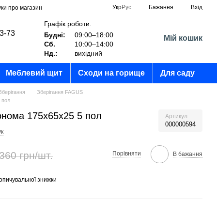
Укр
Рус
Бажання
Вхід
уки про магазин
Графік роботи:
03-73
Будні:
09:00–18:00
Мій кошик
Сб.
10:00–14:00
?
Нд.:
вихідний
Меблевий щит
Сходи на горище
Для саду
Зберігання
Зберігання FAGUS
 пол
онома 175х65х25 5 пол
Артикул
000000594
ук
360 грн/шт.
Порівняти
В бажання
опичувальної знижки