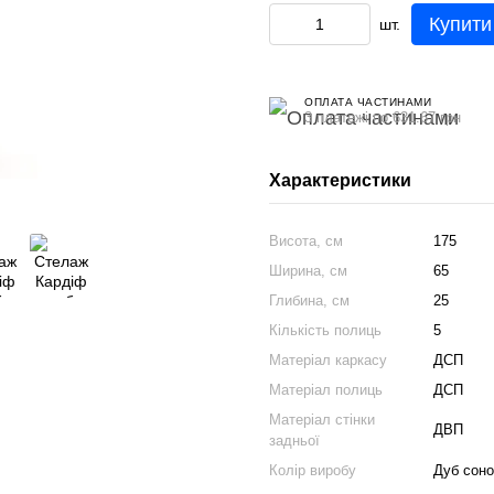
Купити
шт.
ОПЛАТА ЧАСТИНАМИ
3 платежі по 631.67 грн
Характеристики
Висота, см
175
Ширина, см
65
Глибина, см
25
Кількість полиць
5
Матеріал каркасу
ДСП
Матеріал полиць
ДСП
Матеріал стінки
ДВП
задньої
Колір виробу
Дуб сон