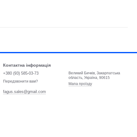
Контактна інформація
+380 (93) 585-03-73
Великий Бичків, Закарпатська
область, Україна, 90615
Передзвонити вам?
Мапа проїзду
fagus.sales@gmail.com