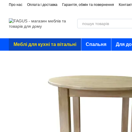
Перейти до основного контенту
Про нас
Оплата і доставка
Гарантія, обмін та повернення
Контакт
Меблі для кухні та вітальні
Спальня
Для д