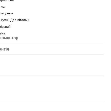
гла
озсувний
 кухні, Для вітальні
ібраний
аїна
 коментар
антія