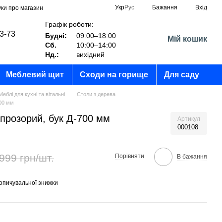
Укр
Рус
Бажання
Вхід
уки про магазин
Графік роботи:
03-73
Будні:
09:00–18:00
Мій кошик
Сб.
10:00–14:00
?
Нд.:
вихідний
Меблевий щит
Сходи на горище
Для саду
Меблі для кухні та вітальні
Столи з дерева
700 мм
 прозорий, бук Д-700 мм
Артикул
000108
999 грн/шт.
Порівняти
В бажання
опичувальної знижки