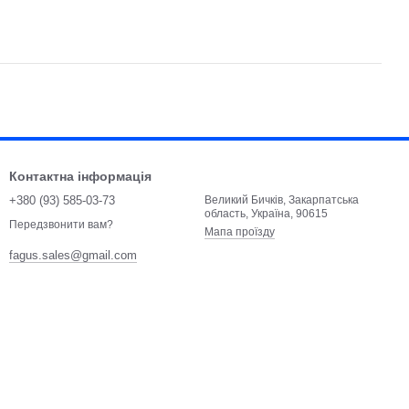
Контактна інформація
+380 (93) 585-03-73
Великий Бичків, Закарпатська
область, Україна, 90615
Передзвонити вам?
Мапа проїзду
fagus.sales@gmail.com