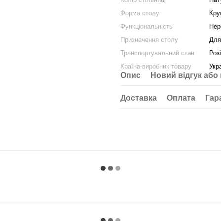
Форма столу
Кру
Функціональність
Нер
Призначення столу
Для
Транспортувальний стан
Роз
Країна-виробник товару
Укр
Опис
Новий відгук або
Доставка
Оплата
Гар