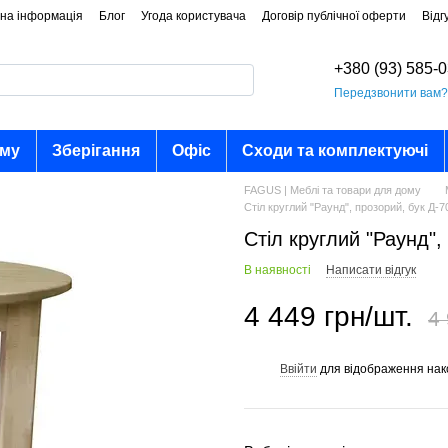
на інформація
Блог
Угода користувача
Договір публічної оферти
Відг
+380 (93) 585-
Передзвонити вам
ому
Зберігання
Офіс
Сходи та комплектуючі
FAGUS | Меблі та товари для дому
Стіл круглий "Раунд", прозорий, бук Д-
Стіл круглий "Раунд",
В наявності
Написати відгук
4 449 грн/шт.
4 
Ввійти
для відображення нак
%