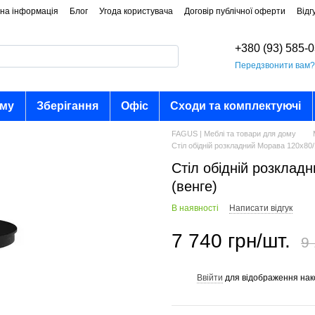
на інформація
Блог
Угода користувача
Договір публічної оферти
Відг
+380 (93) 585-
Передзвонити вам
ому
Зберігання
Офіс
Сходи та комплектуючі
FAGUS | Меблі та товари для дому
Стіл обідній розкладний Морава 120x80/
Стіл обідній розклад
(венге)
В наявності
Написати відгук
7 740 грн/шт.
9 
Ввійти
для відображення нак
%