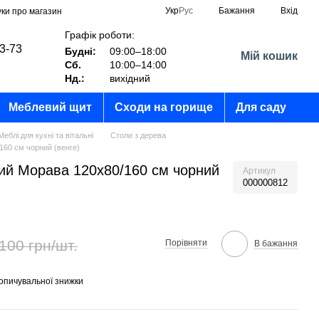
Укр
Рус
Бажання
Вхід
уки про магазин
Графік роботи:
03-73
Будні:
09:00–18:00
Мій кошик
Сб.
10:00–14:00
?
Нд.:
вихідний
Меблевий щит
Сходи на горище
Для саду
Меблі для кухні та вітальні
Столи з дерева
160 см чорний (венге)
ний Морава 120x80/160 см чорний
Артикул
000000812
100 грн/шт.
Порівняти
В бажання
опичувальної знижки