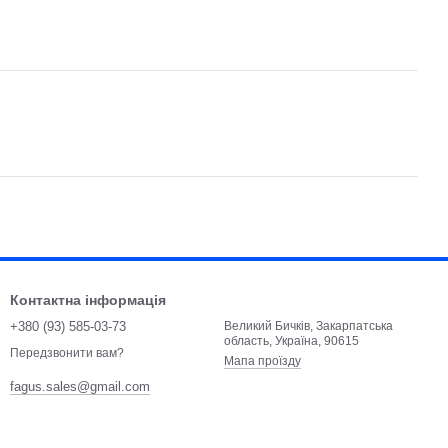
Контактна інформація
+380 (93) 585-03-73
Великий Бичків, Закарпатська
область, Україна, 90615
Передзвонити вам?
Мапа проїзду
fagus.sales@gmail.com