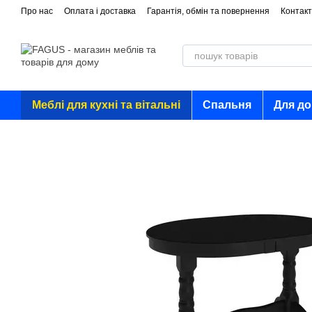
Перейти до основного контенту
Про нас
Оплата і доставка
Гарантія, обмін та повернення
Контакт
Меблі для кухні та вітальні
Спальня
Для д