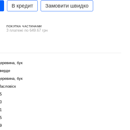
В кредит
Замовити швидко
ПОКУПКА ЧАСТИНАМИ
3 платежі по 649.67 грн
еревина, бук
верде
еревина, бук
асловіск
5
0
1
5
9