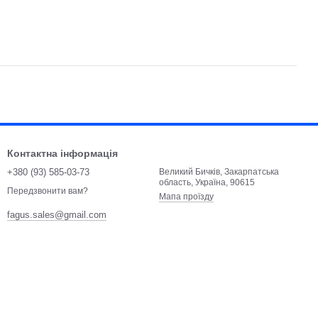
Контактна інформація
+380 (93) 585-03-73
Великий Бичків, Закарпатська
область, Україна, 90615
Передзвонити вам?
Мапа проїзду
fagus.sales@gmail.com