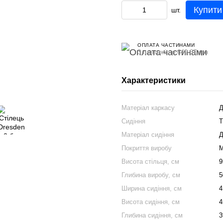
Купити
шт.
ОПЛАТА ЧАСТИНАМИ
3 платежі по 649.67 грн
Характеристики
Матеріал каркасу
Д
Сидіння
Т
Матеріал сидіння
Д
Покриття виробу
М
Висота стільця, см
9
Глибина виробу, см
5
Ширина сидіння, см
4
Висота сидіння, см
4
Глибина сидіння, см
3