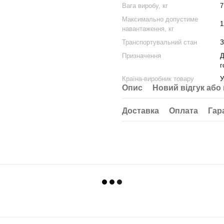
Вага виробу, кг
7
Максимально допустиме
1
навантаження, кг
Транспортувальний стан
З
Призначення
Д
г
Країна-виробник товару
У
Опис
Новий відгук або
Доставка
Оплата
Гар