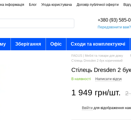
на інформація
Блог
Угода користувача
Договір публічної оферти
Відг
+380 (93) 585-
Передзвонити вам
ому
Зберігання
Офіс
Сходи та комплектуючі
FAGUS | Меблі та товари для дому
Стілець Dresden 2 бук коричневий
Стілець Dresden 2 бу
В наявності
Написати відгук
1 949 грн/шт.
2 
Ввійти
для відображення нак
%