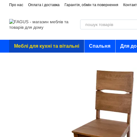
Перейти до основного контенту
Про нас
Оплата і доставка
Гарантія, обмін та повернення
Контакт
Меблі для кухні та вітальні
Спальня
Для д