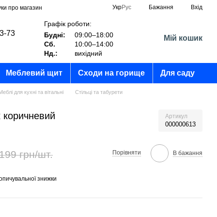
Укр
Рус
Бажання
Вхід
уки про магазин
Графік роботи:
03-73
Будні:
09:00–18:00
Мій кошик
Сб.
10:00–14:00
?
Нд.:
вихідний
Меблевий щит
Сходи на горище
Для саду
Меблі для кухні та вітальні
Стільці та табурети
к коричневий
Артикул
000000613
199 грн/шт.
Порівняти
В бажання
опичувальної знижки