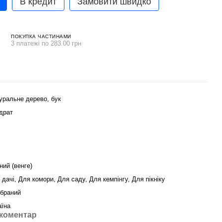
В кредит
Замовити швидко
ПОКУПКА ЧАСТИНАМИ
3 платежі по 283.00 грн
уральне дерево, бук
драт
ний (венге)
 дачі, Для комори, Для саду, Для кемпінгу, Для пікніку
ібраний
аїна
 коментар