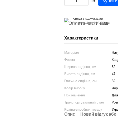
Купити
шт.
ОПЛАТА ЧАСТИНАМИ
3 платежі по 283.00 грн
Характеристики
Матеріал
Нат
Форма
Ква
Ширина сидіння, см
32
Висота сидіння, см
47
Глибина сидіння, см
32
Колір виробу
Чор
Призначення
Для
Транспортувальний стан
Роз
Країна-виробник товару
Укр
Опис
Новий відгук або