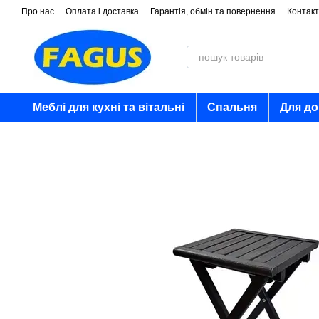
Перейти до основного контенту
Про нас
Оплата і доставка
Гарантія, обмін та повернення
Контакт
Меблі для кухні та вітальні
Спальня
Для д