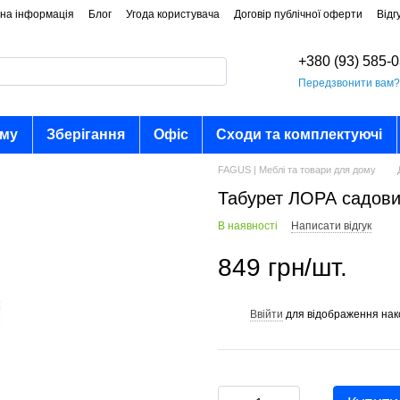
на інформація
Блог
Угода користувача
Договір публічної оферти
Відг
+380 (93) 585-
Передзвонити вам
ому
Зберігання
Офіс
Сходи та комплектуючі
FAGUS | Меблі та товари для дому
Табурет ЛОРА садови
В наявності
Написати відгук
849 грн/шт.
Ввійти
для відображення нак
%