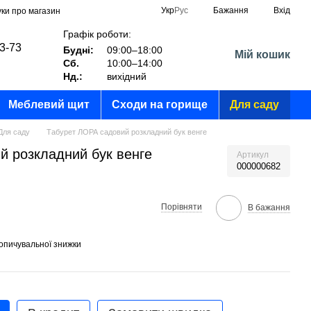
Укр
Рус
Бажання
Вхід
уки про магазин
Графік роботи:
03-73
Будні:
09:00–18:00
Мій кошик
Сб.
10:00–14:00
?
Нд.:
вихідний
Меблевий щит
Сходи на горище
Для саду
Для саду
Табурет ЛОРА садовий розкладний бук венге
й розкладний бук венге
Артикул
000000682
Порівняти
В бажання
опичувальної знижки