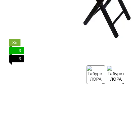
Хіт
3
3